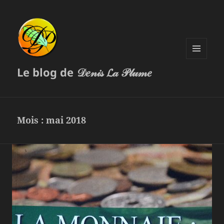
MENU
Le blog de 𝒟𝑒𝓃𝒾𝓈 𝓛𝒶 𝒫𝓁𝓊𝓂𝑒
ET
WIDGETS
Mois :
mai 2018