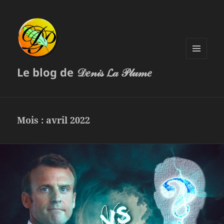
MENU
Le blog de 𝒟𝑒𝓃𝒾𝓈 𝓛𝒶 𝒫𝓁𝓊𝓂𝑒
ET
WIDGETS
Mois :
avril 2022