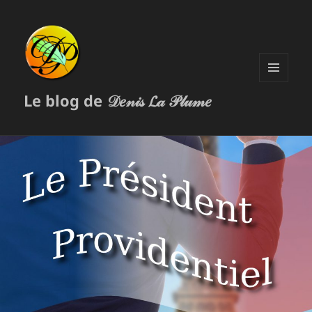
MENU
Le blog de 𝒟𝑒𝓃𝒾𝓈 𝓛𝒶 𝒫𝓁𝓊𝓂𝑒
ET
WIDGETS