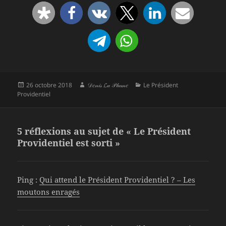
Publié
Auteur
Catégories
26 octobre 2018
𝒟𝑒𝓃𝒾𝓈 𝓛𝒶 𝒫𝓁𝓊𝓂𝑒
Le Président
le
Providentiel
5 réflexions au sujet de « Le Président
Providentiel est sorti »
Ping :
Qui attend le Président Providentiel ? – Les
moutons enragés