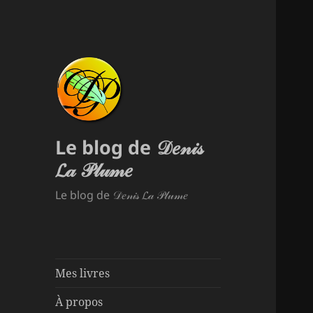
Le blog de 𝒟𝑒𝓃𝒾𝓈
𝓛𝒶 𝒫𝓁𝓊𝓂𝑒
Le blog de 𝒟𝑒𝓃𝒾𝓈 𝓛𝒶 𝒫𝓁𝓊𝓂𝑒
Mes livres
À propos