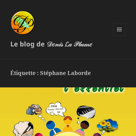
MENU
Le blog de 𝒟𝑒𝓃𝒾𝓈 𝓛𝒶 𝒫𝓁𝓊𝓂𝑒
ET
WIDGETS
Étiquette :
Stéphane Laborde