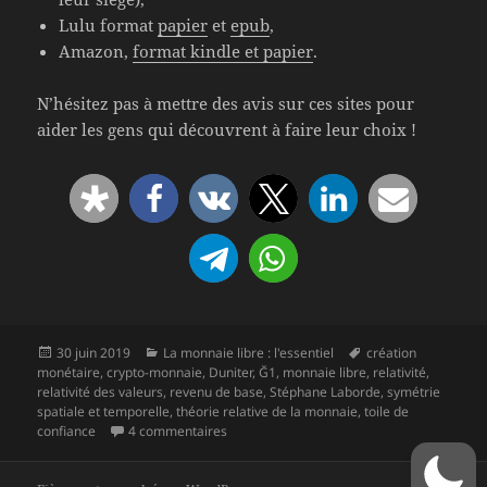
Lulu format
papier
et
epub
,
Amazon,
format kindle et papier
.
N’hésitez pas à mettre des avis sur ces sites pour
aider les gens qui découvrent à faire leur choix !
Publié
Catégories
Mots-
30 juin 2019
La monnaie libre : l'essentiel
création
le
clés
monétaire
,
crypto-monnaie
,
Duniter
,
Ğ1
,
monnaie libre
,
relativité
,
relativité des valeurs
,
revenu de base
,
Stéphane Laborde
,
symétrie
spatiale et temporelle
,
théorie relative de la monnaie
,
toile de
sur « La monnaie libre : l’essentiel » est sorti
confiance
4 commentaires