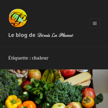
MENU
Le blog de 𝒟𝑒𝓃𝒾𝓈 𝓛𝒶 𝒫𝓁𝓊𝓂𝑒
ET
WIDGETS
Étiquette :
chaleur