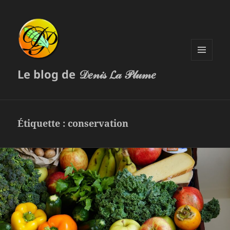
MENU
Le blog de 𝒟𝑒𝓃𝒾𝓈 𝓛𝒶 𝒫𝓁𝓊𝓂𝑒
ET
WIDGETS
Étiquette :
conservation