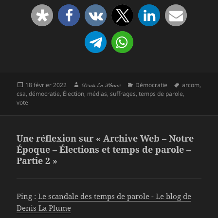
Publié
Auteur
Catégories
Mots-
18 février 2022
𝒟𝑒𝓃𝒾𝓈 𝓛𝒶 𝒫𝓁𝓊𝓂𝑒
Démocratie
arcom
,
le
clés
csa
,
démocratie
,
Élection
,
médias
,
suffrages
,
temps de parole
,
vote
Une réflexion sur « Archive Web – Notre
Époque – Élections et temps de parole –
Partie 2 »
Ping :
Le scandale des temps de parole - Le blog de
Denis La Plume