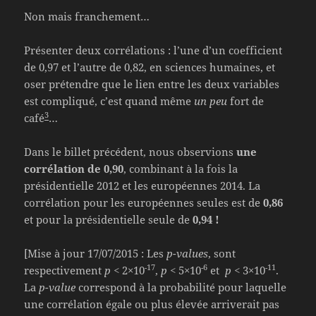
Non mais franchement…
Présenter deux corrélations : l’une d’un coefficient
de 0,97 et l’autre de 0,82, en sciences humaines, et
oser prétendre que le lien entre les deux variables
est compliqué, c’est quand même
un peu
fort de
3
café
…
Dans le billet précédent, nous observions
une
corrélation de 0,90
, combinant à la fois la
présidentielle 2012 et les européennes 2014. La
corrélation pour les européennes seules est de
0,86
et pour la présidentielle seule de
0,94 !
[Mise à jour 17/07/2015 : Les
p-values
, sont
-17
-6
-11
respectivement
p
< 2×10
,
p
< 5×10
et
p
< 3×10
.
La
p-value
correspond à la probabilité pour laquelle
une corrélation égale ou plus élevée arriverait pas