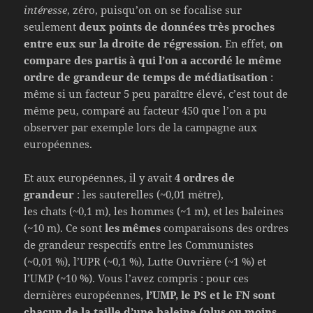
intéresse
, zéro, puisqu’on on se focalise sur
seulement
deux points de données très proches
entre eux sur la droite de régression
. En effet,
on
compare des partis à qui l’on a accordé
le même
ordre de grandeur de temps de médiatisation
:
même si un facteur 5 peu paraître élevé, c’est tout de
même peu, comparé au facteur 450 que l’on a pu
observer par exemple lors de la campagne aux
européennes.
Et aux européennes, il y avait
4 ordres de
grandeur
: les sauterelles (~0,01 mètre),
les chats (~0,1 m), les hommes (~1 m), et les baleines
(~10 m). Ce sont
les mêmes
comparaisons des ordres
de grandeur respectifs entre les Communistes
(~0,01 %), l’UPR (~0,1 %), Lutte Ouvrière (~1 %) et
l’UMP (~10 %). Vous l’avez compris : pour ces
dernières européennes,
l’UMP, le PS et le FN sont
chacun de la taille d’une baleine (plus ou moins