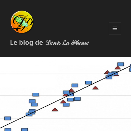
MENU
Le blog de 𝒟𝑒𝓃𝒾𝓈 𝓛𝒶 𝒫𝓁𝓊𝓂𝑒
ET
WIDGETS