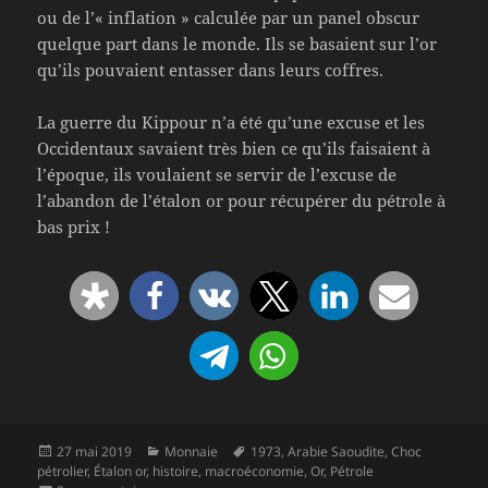
ou de l’« inflation » calculée par un panel obscur
quelque part dans le monde. Ils se basaient sur l’or
qu’ils pouvaient entasser dans leurs coffres.
La guerre du Kippour n’a été qu’une excuse et les
Occidentaux savaient très bien ce qu’ils faisaient à
l’époque, ils voulaient se servir de l’excuse de
l’abandon de l’étalon or pour récupérer du pétrole à
bas prix !
Publié
Catégories
Mots-
27 mai 2019
Monnaie
1973
,
Arabie Saoudite
,
Choc
le
clés
pétrolier
,
Étalon or
,
histoire
,
macroéconomie
,
Or
,
Pétrole