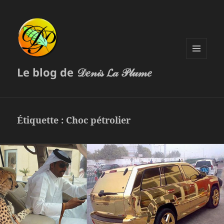
MENU
Le blog de 𝒟𝑒𝓃𝒾𝓈 𝓛𝒶 𝒫𝓁𝓊𝓂𝑒
ET
WIDGETS
Étiquette :
Choc pétrolier