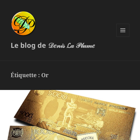
MENU
Le blog de 𝒟𝑒𝓃𝒾𝓈 𝓛𝒶 𝒫𝓁𝓊𝓂𝑒
ET
WIDGETS
Étiquette :
Or