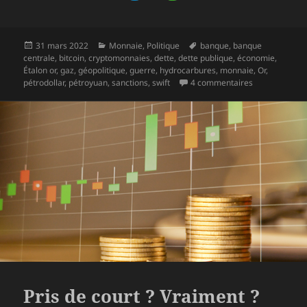
Publié
Catégories
Mots-
31 mars 2022
Monnaie
,
Politique
banque
,
banque
le
clés
centrale
,
bitcoin
,
cryptomonnaies
,
dette
,
dette publique
,
économie
,
Étalon or
,
gaz
,
géopolitique
,
guerre
,
hydrocarbures
,
monnaie
,
Or
,
sur La guerre 
pétrodollar
,
pétroyuan
,
sanctions
,
swift
4 commentaires
Pris de court ? Vraiment ?