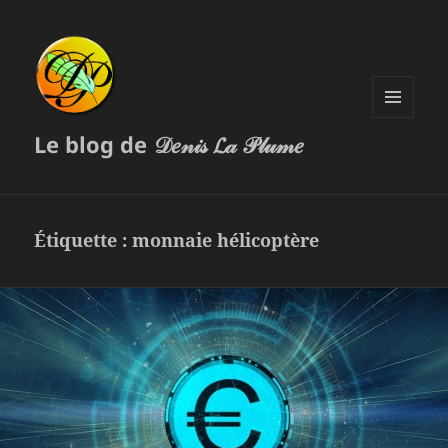
MENU
Le blog de 𝒟𝑒𝓃𝒾𝓈 𝓛𝒶 𝒫𝓁𝓊𝓂𝑒
ET
WIDGETS
Étiquette :
monnaie hélicoptère